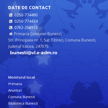
DATE DE CONTACT
0250-774490
0250-774434
0762-258913
Primaria Comunei Bunesti,
Str. Principala nr. 1, Sat Titireci, Comuna Bunesti,
Judetul Valcea, 247075
Monitorul local
Primaria
Anunturi
Comuna Bunesti
Biblioteca Bunesti