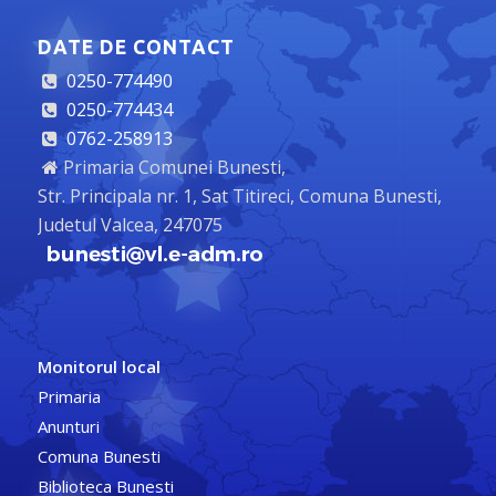
DATE DE CONTACT
0250-774490
0250-774434
0762-258913
Primaria Comunei Bunesti,
Str. Principala nr. 1, Sat Titireci, Comuna Bunesti,
Judetul Valcea, 247075
Monitorul local
Primaria
Anunturi
Comuna Bunesti
Biblioteca Bunesti