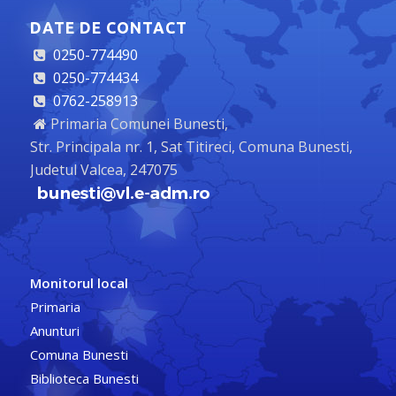
DATE DE CONTACT
0250-774490
0250-774434
0762-258913
Primaria Comunei Bunesti,
Str. Principala nr. 1, Sat Titireci, Comuna Bunesti,
Judetul Valcea, 247075
Monitorul local
Primaria
Anunturi
Comuna Bunesti
Biblioteca Bunesti