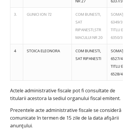
NR 27
6337/30.09.
3.
GUNICI ION 72
COM BUNESTI,
SOMAŢIE NR
SAT
6349/30.09.
RIPANESTI,STR
TITLU EXEC 
MACULUI NR 20
6350/30.09.
4
STOICA ELEONORA
COM BUNESTI,
SOMAŢIE NR
SAT RIPANESTI
6527/4.10.2
TITLU EXEC 
6528/4.10.2
Actele administrative fiscale pot fi consultate de
titularii acestora la sediul organului fiscal emitent.
Prezentele acte administrative fiscale se consideră
comunicate în termen de 15 zile de la data afişării
anunţului.