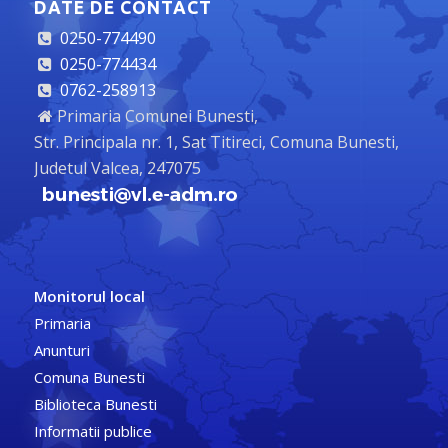
DATE DE CONTACT
0250-774490
0250-774434
0762-258913
Primaria Comunei Bunesti,
Str. Principala nr. 1, Sat Titireci, Comuna Bunesti,
Judetul Valcea, 247075
Monitorul local
Primaria
Anunturi
Comuna Bunesti
Biblioteca Bunesti
Informatii publice