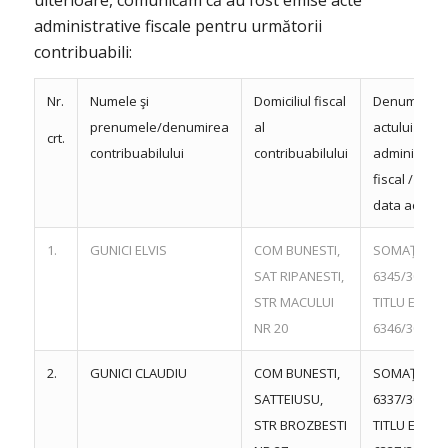
administrative fiscale pentru următorii
contribuabili:
Nr.
Numele şi
Domiciliul fiscal
Denumirea
prenumele/denumirea
al
actului
crt.
contribuabilului
contribuabilului
administrati
fiscal / nr. şi
data actului
1.
GUNICI ELVIS
COM BUNESTI,
SOMAŢIE NR
SAT RIPANESTI,
6345/30.09.
STR MACULUI
TITLU EXEC 
NR 20
6346/30.09.
2.
GUNICI CLAUDIU
COM BUNESTI,
SOMAŢIE NR
SATTEIUSU,
6337/30.09.
STR BROZBESTI
TITLU EXEC 