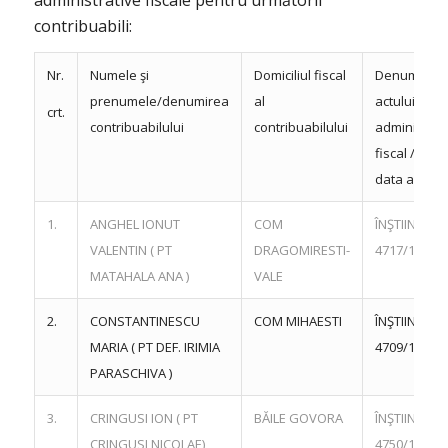
contribuabili:
Nr.
Numele şi
Domiciliul fiscal
Denumirea
prenumele/denumirea
al
actului
crt.
contribuabilului
contribuabilului
administrati
fiscal / nr. şi
data actului
1.
ANGHEL IONUT
COM
ÎNŞTIINŢARE
VALENTIN ( PT
DRAGOMIRESTI-
4717/17.07.
MATAHALA ANA )
VALE
2.
CONSTANTINESCU
COM MIHAESTI
ÎNŞTIINŢARE
MARIA ( PT DEF. IRIMIA
4709/17.07.
PARASCHIVA )
3.
CRINGUSI ION ( PT
BĂILE GOVORA
ÎNŞTIINŢARE
CRINGUSI NICOLAE)
4750/18.07.