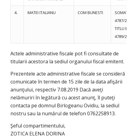
4.
MATEI ITALIANU
COM BUNESTI
SOMAŢIE N
4787/22.07.
TITLU EXEC
4789/22.07.
Actele administrative fiscale pot fi consultate de
titularii acestora la sediul organului fiscal emitent.
Prezentele acte administrative fiscale se consideră
comunicate în termen de 15 zile de la data afişării
anunţului, respectiv 7.08.2019 Dacă aveţi
nelămuriri în legătură cu acest anunţ, îl puteţi
contacta pe domnul Birlogeanu Ovidiu, la sediul
nostru sau la numărul de telefon 0762258913.
Şeful compartimentului,
ZOTICA ELENA DORINA