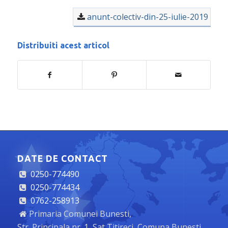
anunt-colectiv-din-25-iulie-2019
Distribuiti acest articol
DATE DE CONTACT
0250-774490
0250-774434
0762-258913
Primaria Comunei Bunesti,
Str. Principala nr. 1, Sat Titireci, Comuna Bunesti,