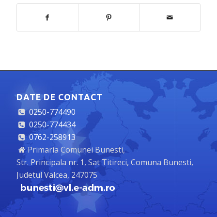
DATE DE CONTACT
0250-774490
0250-774434
0762-258913
Primaria Comunei Bunesti,
Str. Principala nr. 1, Sat Titireci, Comuna Bunesti,
Judetul Valcea, 247075