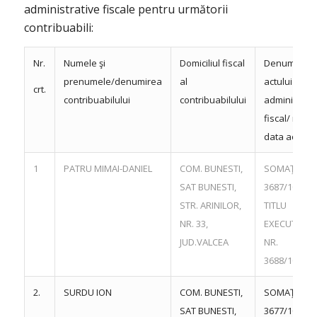
administrative fiscale pentru următorii
contribuabili:
Nr.
Numele şi
Domiciliul fiscal
Denumirea
prenumele/denumirea
al
actului
crt.
contribuabilului
contribuabilului
administraţi 
fiscal/ nr. şi
data actului
1
PATRU MIMAI-DANIEL
COM. BUNESTI,
SOMAŢIE NR
SAT BUNESTI,
3687/10.06.
STR. ARINILOR,
TITLU
NR. 33,
EXECUTORI
JUD.VALCEA
NR.
3688/10.06.
2.
SURDU ION
COM. BUNESTI,
SOMAŢIE NR
SAT BUNESTI,
3677/10.06.