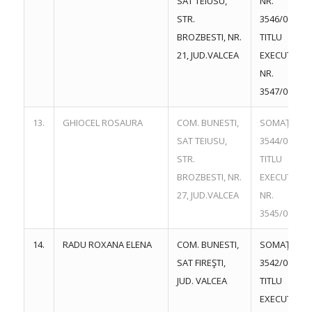
SAT TEIUSU,
NR.
STR.
3546/06.06.
BROZBESTI, NR.
TITLU
21, JUD.VALCEA
EXECUTORI
NR.
3547/06.06.
13.
GHIOCEL ROSAURA
COM. BUNESTI,
SOMAŢIE NR
SAT TEIUSU,
3544/06.06.
STR.
TITLU
BROZBESTI, NR.
EXECUTORI
27, JUD.VALCEA
NR.
3545/06.06.
14.
RADU ROXANA ELENA
COM. BUNESTI,
SOMAŢIE NR
SAT FIREŞTI,
3542/06.06.
JUD. VALCEA
TITLU
EXECUTORI