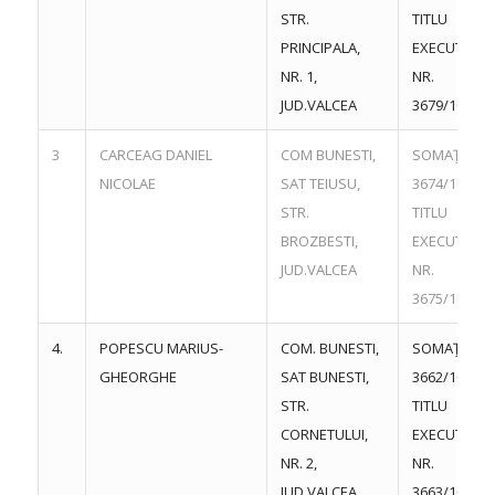
STR.
TITLU
PRINCIPALA,
EXECUTORI
NR. 1,
NR.
JUD.VALCEA
3679/10.06.
3
CARCEAG DANIEL
COM BUNESTI,
SOMAŢIE NR
NICOLAE
SAT TEIUSU,
3674/10.06.
STR.
TITLU
BROZBESTI,
EXECUTORI
JUD.VALCEA
NR.
3675/10.06.
4.
POPESCU MARIUS-
COM. BUNESTI,
SOMAŢIE NR
GHEORGHE
SAT BUNESTI,
3662/10.06.
STR.
TITLU
CORNETULUI,
EXECUTORI
NR. 2,
NR.
JUD.VALCEA
3663/10.06.