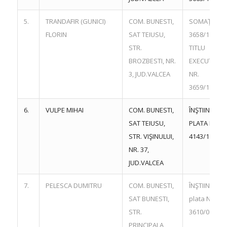
5.
TRANDAFIR (GUNICI)
COM. BUNESTI,
SOMAŢIE NR
FLORIN
SAT TEIUSU,
3658/10.06.
STR.
TITLU
BROZBESTI, NR.
EXECUTORI
3, JUD.VALCEA
NR.
3659/10.06.
6.
VULPE MIHAI
COM. BUNESTI,
ÎNŞTIINŢARE
SAT TEIUSU,
PLATA NR.
STR. VIŞINULUI,
4143/10.06.
NR. 37,
JUD.VALCEA
7.
PELESCA DUMITRU
COM. BUNESTI,
ÎNŞTIINŢARE
SAT BUNESTI,
plata NR.
STR.
3610/08.06.
PRINCIPALA,