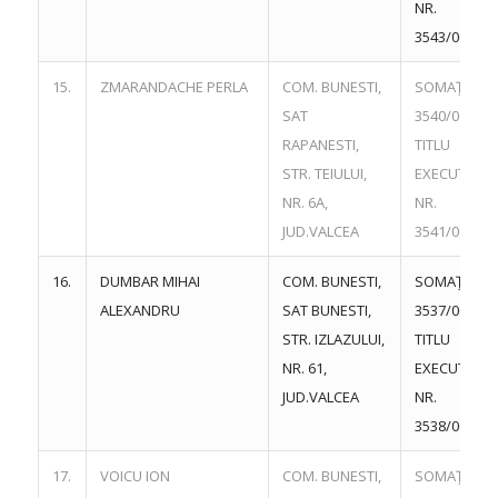
NR.
3543/06.06.
15.
ZMARANDACHE PERLA
COM. BUNESTI,
SOMAŢIE NR
SAT
3540/06.06.
RAPANESTI,
TITLU
STR. TEIULUI,
EXECUTORI
NR. 6A,
NR.
JUD.VALCEA
3541/06.06.
16.
DUMBAR MIHAI
COM. BUNESTI,
SOMAŢIE NR
ALEXANDRU
SAT BUNESTI,
3537/06.06.
STR. IZLAZULUI,
TITLU
NR. 61,
EXECUTORI
JUD.VALCEA
NR.
3538/06.06.
17.
VOICU ION
COM. BUNESTI,
SOMAŢIE NR