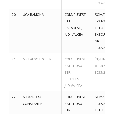
3529/06.06.
20.
UCA RAMONA
COM. BUNESTI,
SOMAŢIE NR
SAT
3931/22.06.
RAPANESTI,
TITLU
JUD. VALCEA
EXECUTORI
NR.
3932/22.06.
21.
MICLAESCU ROBERT
COM. BUNESTI,
ÎNŞTIINŢARE
SAT TEIUSU,
plata NR.
STR.
3935/22.06.
BROZBESTI,
JUD.VALCEA
22.
ALEXANDRU
COM. BUNESTI,
SOMAŢIE NR
CONSTANTIN
SAT TEIUSU,
3936/22.06.
STR.
TITLU