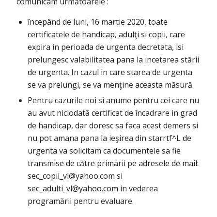
comunicam următoarele :
începând de luni, 16 martie 2020, toate
certificatele de handicap, adulţi si copii, care
expira in perioada de urgenta decretata, isi
prelungesc valabilitatea pana la incetarea stării
de urgenta. In cazul in care starea de urgenta
se va prelungi, se va menţine aceasta măsură.
Pentru cazurile noi si anume pentru cei care nu
au avut niciodată certificat de încadrare in grad
de handicap, dar doresc sa faca acest demers si
nu pot amana pana la ieşirea din starrtf^L de
urgenta va solicitam ca documentele sa fie
transmise de către primarii pe adresele de mail:
sec_copii_vl@yahoo.com si
sec_adulti_vl@yahoo.com in vederea
programării pentru evaluare.