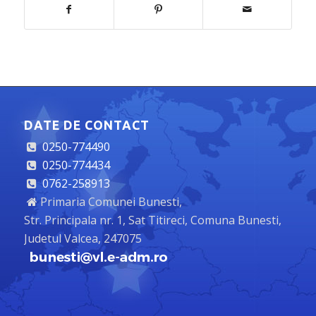
DATE DE CONTACT
0250-774490
0250-774434
0762-258913
Primaria Comunei Bunesti,
Str. Principala nr. 1, Sat Titireci, Comuna Bunesti,
Judetul Valcea, 247075