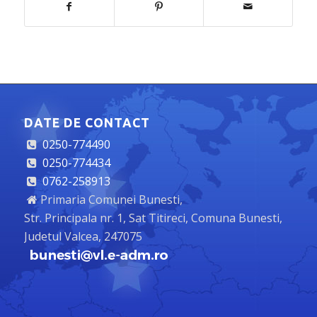
DATE DE CONTACT
0250-774490
0250-774434
0762-258913
Primaria Comunei Bunesti,
Str. Principala nr. 1, Sat Titireci, Comuna Bunesti,
Judetul Valcea, 247075