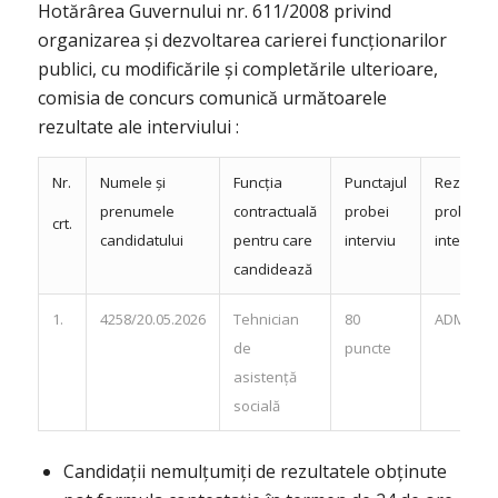
Hotărârea Guvernului nr. 611/2008 privind
organizarea și dezvoltarea carierei funcționarilor
publici, cu modificările și completările ulterioare,
comisia de concurs comunică următoarele
rezultate ale interviului :
Nr.
Numele și
Funcția
Punctajul
Rezultatu
prenumele
contractuală
probei
probei
crt.
candidatului
pentru care
interviu
interviu
candidează
1.
4258/20.05.2026
Tehnician
80
ADMIS
de
puncte
asistență
socială
Candidații nemulțumiți de rezultatele obținute