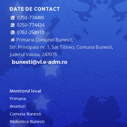
DATE DE CONTACT
0250-774490
0250-774434
0762-258913
Primaria Comunei Bunesti,
Str. Principala nr. 1, Sat Titireci, Comuna Bunesti,
Judetul Valcea, 247075
Monitorul local
Primaria
Anunturi
Comuna Bunesti
Biblioteca Bunesti