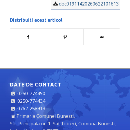
doc01911420260622101613
Distribuiti acest articol
DATE DE CONTACT
0250-774490
0250-774434
0762-258913
Primaria Comunei Bunesti,
Str. Principala nr. 1, Sat Titireci, Comuna Bunesti,