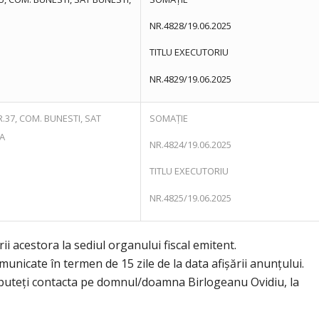
NR.4828/19.06.2025
TITLU EXECUTORIU
NR.4829/19.06.2025
R.37, COM. BUNESTI, SAT
SOMAȚIE
EA
NR.4824/19.06.2025
TITLU EXECUTORIU
NR.4825/19.06.2025
rii acestora la sediul organului fiscal emitent.
municate în termen de 15 zile de la data afișării anunțului.
o puteți contacta pe domnul/doamna Birlogeanu Ovidiu, la