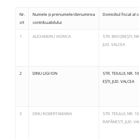
Nr.
Numele și prenumele/denumirea
Domiciliul fiscal al 
crt
contribuabilului
1
ALEXANDRU VIORICA
STR. BROZBEȘTI, NR
JUD. VALCEA
2
DINU LIGI ION
STR. TEIULUI, NR. 
EȘTI, JUD. VALCEA
3
DINU ROBERTAMARIA
STR. TEIULUI, NR. 1
RAPĂNESTI, JUD. V