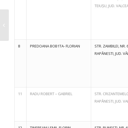
TEIUȘU, JUD. VALCE
INTENȚIE DE ELABORARE – PLAN
URBANISTIC GENERAL COMUNA
BUNEȘTI ETAPA...
8
PREDOANA BOB1TA- FLORIAN
STR. ZAMBILEI, NR. 
RAPĂNESTI, JUD. V
11
RADU ROBERT – GABRIEL
STR. CRIZANTEMELO
RAPĂNESTI, JUD. V
12
TINEREANU EMIL-FLORIN
STR. BUNESTI, NR. 