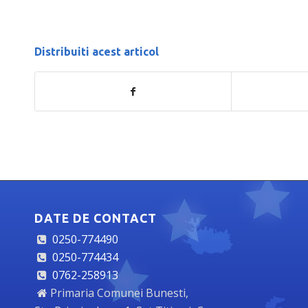
Distribuiti acest articol
DATE DE CONTACT
0250-774490
0250-774434
0762-258913
Primaria Comunei Bunesti,