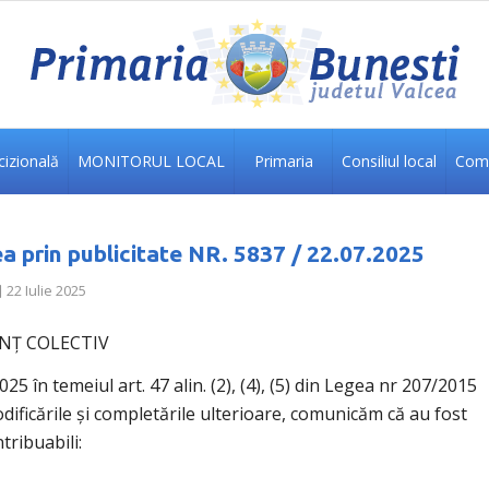
izională
MONITORUL LOCAL
Primaria
Consiliul local
Comu
a prin publicitate NR. 5837 / 22.07.2025
22 Iulie 2025
NȚ COLECTIV
 în temeiul art. 47 alin. (2), (4), (5) din Legea nr 207/2015
dificările și completările ulterioare, comunicăm că au fost
tribuabili: