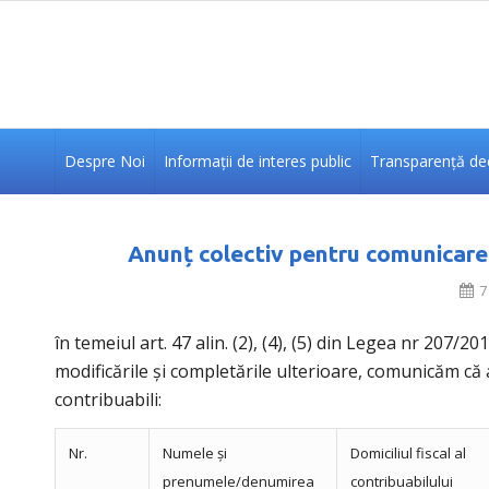
Despre Noi
Informații de interes public
Transparență dec
Anunț colectiv pentru comunicarea
7
în temeiul art. 47 alin. (2), (4), (5) din Legea nr 207/
modificările și completările ulterioare, comunicăm că 
contribuabili:
Nr.
Numele și
Domiciliul fiscal al
prenumele/denumirea
contribuabilului