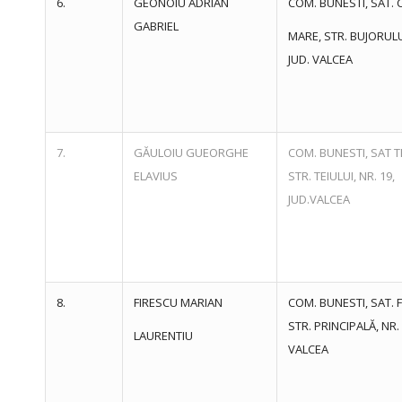
6.
GEONOIU ADRIAN
COM. BUNESTI, SAT.
GABRIEL
MARE, STR. BUJORULUI
JUD. VALCEA
7.
GĂULOIU GUEORGHE
COM. BUNESTI, SAT T
ELAVIUS
STR. TEIULUI, NR. 19,
JUD.VALCEA
8.
FIRESCU MARIAN
COM. BUNESTI, SAT. F
STR. PRINCIPALĂ, NR. 
LAURENTIU
VALCEA