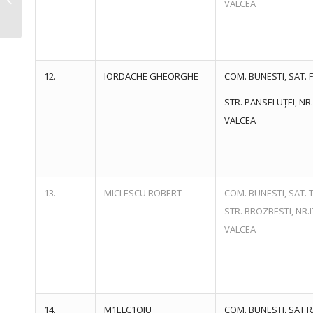
VALCEA
publice, din...
12.
IORDACHE GHEORGHE
COM. BUNESTI, SAT. F
STR. PANSELUȚEI, NR. 
VALCEA
13.
MICLESCU ROBERT
COM. BUNESTI, SAT. 
STR. BROZBESTI, NR.I7
VALCEA
14.
M1ELC1OIU
COM. BUNESTI, SAT R