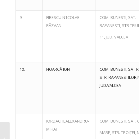
9.
FIRESCU N1COLAE
COM. BUNESTI, SAT.
RĂZVAN
RAPANESTI, STR TEIUL
11, JUD. VALCEA
10.
HOARCĂ ION
COM. BUNESTI, SAT R
STR. RAPANESTILOR,N
JUD.VALCEA
IORDACHEALEXANDRU-
COM. BUNESTI, SAT.
MIHAI
Lista tuturor funcțiilor și a
MARE, STR. TROIȚEI, N
personalului plătit din fonduri