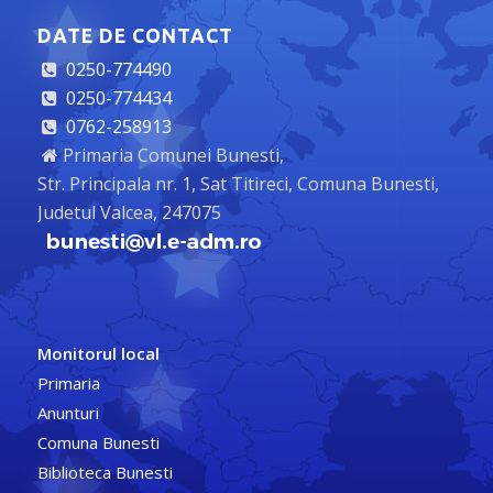
DATE DE CONTACT
0250-774490
0250-774434
0762-258913
Primaria Comunei Bunesti,
Str. Principala nr. 1, Sat Titireci, Comuna Bunesti,
Judetul Valcea, 247075
Monitorul local
Primaria
Anunturi
Comuna Bunesti
Biblioteca Bunesti