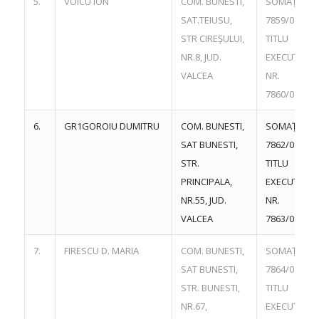
5.
VOICU ION
COM. BUNESTI,
SOMAȚIE NR
SAT.TEIUSU,
7859/08.11.
STR CIREȘULUI,
TITLU
NR.8, JUD.
EXECUTORI
VALCEA
NR.
7860/08.11.
6.
GR1GOROIU DUMITRU
COM. BUNESTI,
SOMAȚIE NR
SAT BUNESTI,
7862/08.11.
STR.
TITLU
PRINCIPALA,
EXECUTORI
NR.55, JUD.
NR.
VALCEA
7863/08.11.
7.
FIRESCU D. MARIA
COM. BUNESTI,
SOMAȚIE NR
SAT BUNESTI,
7864/08.11.
STR. BUNESTI,
TITLU
NR.67,
EXECUTORI