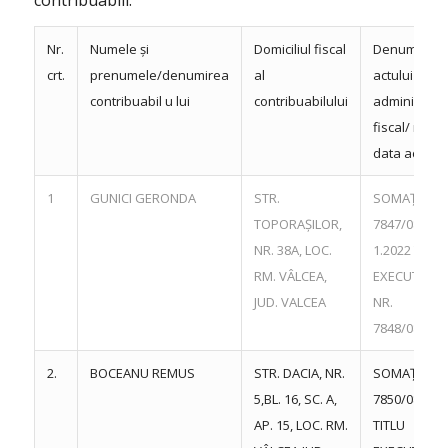
Nr.
Numele și
Domiciliul fiscal
Denumirea
crt.
prenumele/denumirea
al
actului
contribuabil u lui
contribuabilului
administrati
fiscal/ nr. și
data actului
1
GUNICI GERONDA
STR.
SOMAȚIE NR
TOPORAȘILOR,
7847/08.1
NR. 38A, LOC.
1.2022 TITLU
RM. VÂLCEA,
EXECUTORI
JUD. VALCEA
NR.
7848/08.11.
2.
BOCEANU REMUS
STR. DACIA, NR.
SOMAȚIE NR
5,BL. 16, SC. A,
7850/08.11.
AP. 15, LOC. RM.
TITLU