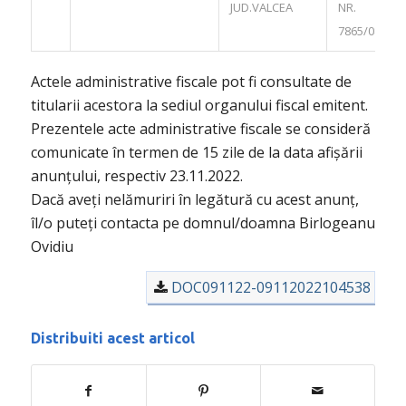
JUD.VALCEA
NR.
7865/08.11.
Actele administrative fiscale pot fi consultate de
titularii acestora la sediul organului fiscal emitent.
Prezentele acte administrative fiscale se consideră
comunicate în termen de 15 zile de la data afișării
anunțului, respectiv 23.11.2022.
Dacă aveți nelămuriri în legătură cu acest anunț,
îl/o puteți contacta pe domnul/doamna Birlogeanu
Ovidiu
DOC091122-09112022104538
Distribuiti acest articol