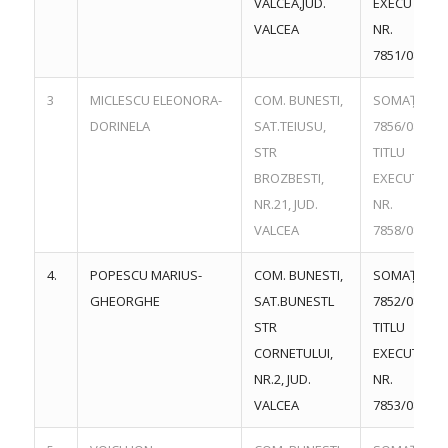
VÂLCEA,JUD.
EXECUTORI
VALCEA
NR.
7851/08.11.
3
MICLESCU ELEONORA-
COM. BUNESTI,
SOMAȚIE NR
DORINELA
SAT.TEIUSU,
7856/08.11.
STR
TITLU
BROZBESTI,
EXECUTORI
NR.21, JUD.
NR.
VALCEA
7858/08.11.
4.
POPESCU MARIUS-
COM. BUNESTI,
SOMAȚIE NR
GHEORGHE
SAT.BUNESTL
7852/08.11.
STR
TITLU
CORNETULUI,
EXECUTORI
NR.2, JUD.
NR.
VALCEA
7853/08.11.