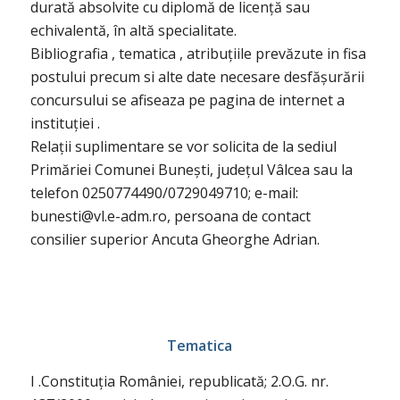
durată absolvite cu diplomă de licență sau
echivalentă, în altă specialitate.
Bibliografia , tematica , atribuțiile prevăzute in fisa
postului precum si alte date necesare desfășurării
concursului se afiseaza pe pagina de internet a
instituției .
Relații suplimentare se vor solicita de la sediul
Primăriei Comunei Bunești, județul Vâlcea sau la
telefon 0250774490/0729049710; e-mail:
bunesti@vl.e-adm.ro, persoana de contact
consilier superior Ancuta Gheorghe Adrian.
Tematica
I .Constituția României, republicată; 2.O.G. nr.