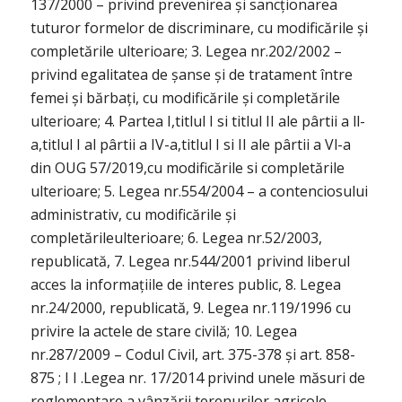
137/2000 – privind prevenirea și sancționarea
tuturor formelor de discriminare, cu modificările și
completările ulterioare; 3. Legea nr.202/2002 –
privind egalitatea de șanse și de tratament între
femei și bărbați, cu modificările și completările
ulterioare; 4. Partea I,titlul I si titlul II ale pârtii a ll-
a,titlul I al pârtii a IV-a,titlul I si II ale pârtii a Vl-a
din OUG 57/2019,cu modificările si completările
ulterioare; 5. Legea nr.554/2004 – a contenciosului
administrativ, cu modificările și
completărileulterioare; 6. Legea nr.52/2003,
republicată, 7. Legea nr.544/2001 privind liberul
acces la informațiile de interes public, 8. Legea
nr.24/2000, republicată, 9. Legea nr.119/1996 cu
privire la actele de stare civilă; 10. Legea
nr.287/2009 – Codul Civil, art. 375-378 și art. 858-
875 ; I I .Legea nr. 17/2014 privind unele măsuri de
reglementare a vânzării terenurilor agricole