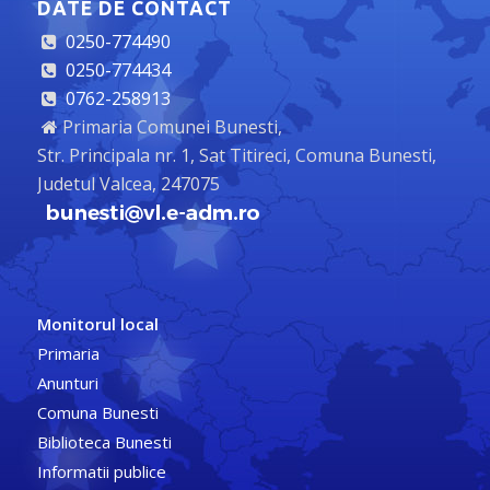
DATE DE CONTACT
0250-774490
0250-774434
0762-258913
Primaria Comunei Bunesti,
Str. Principala nr. 1, Sat Titireci, Comuna Bunesti,
Judetul Valcea, 247075
Monitorul local
Primaria
Anunturi
Comuna Bunesti
Biblioteca Bunesti
Informatii publice