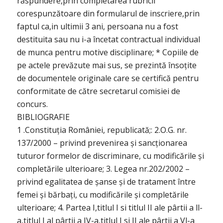
răspundere,prin completarea rubricii
corespunzătoare din formularul de inscriere,prin
faptul ca,in ultimii 3 ani, persoana nu a fost
destituita sau nu i-a încetat contractual individual
de munca pentru motive disciplinare; * Copiile de
pe actele prevăzute mai sus, se prezintă însoțite
de documentele originale care se certifică pentru
conformitate de către secretarul comisiei de
concurs.
BIBLIOGRAFIE
1 .Constituția României, republicată;: 2.O.G. nr.
137/2000 – privind prevenirea și sancționarea
tuturor formelor de discriminare, cu modificările și
completările ulterioare; 3. Legea nr.202/2002 –
privind egalitatea de șanse și de tratament între
femei și bărbați, cu modificările și completările
ulterioare; 4. Partea I,titlul I si titlul II ale pârtii a ll-
a,titlul I al pârtii a IV-a,titlul I si II ale pârtii a Vl-a